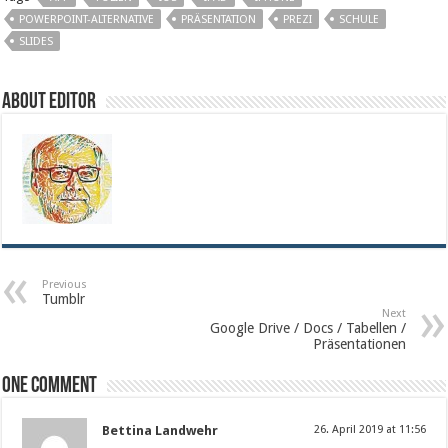
POWERPOINT-ALTERNATIVE
PRÄSENTATION
PREZI
SCHULE
SLIDES
About Editor
Previous
Tumblr
Next
Google Drive / Docs / Tabellen /
Präsentationen
One comment
Bettina Landwehr
26. April 2019 at 11:56