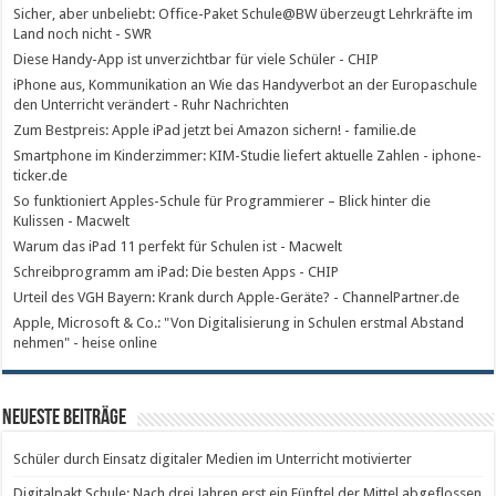
Sicher, aber unbeliebt: Office-Paket Schule@BW überzeugt Lehrkräfte im
Land noch nicht - SWR
Diese Handy-App ist unverzichtbar für viele Schüler - CHIP
iPhone aus, Kommunikation an Wie das Handyverbot an der Europaschule
den Unterricht verändert - Ruhr Nachrichten
Zum Bestpreis: Apple iPad jetzt bei Amazon sichern! - familie.de
Smartphone im Kinderzimmer: KIM-Studie liefert aktuelle Zahlen - iphone-
ticker.de
So funktioniert Apples-Schule für Programmierer – Blick hinter die
Kulissen - Macwelt
Warum das iPad 11 perfekt für Schulen ist - Macwelt
Schreibprogramm am iPad: Die besten Apps - CHIP
Urteil des VGH Bayern: Krank durch Apple-Geräte? - ChannelPartner.de
Apple, Microsoft & Co.: "Von Digitalisierung in Schulen erstmal Abstand
nehmen" - heise online
Neueste Beiträge
Schüler durch Einsatz digitaler Medien im Unterricht motivierter
Digitalpakt Schule: Nach drei Jahren erst ein Fünftel der Mittel abgeflossen