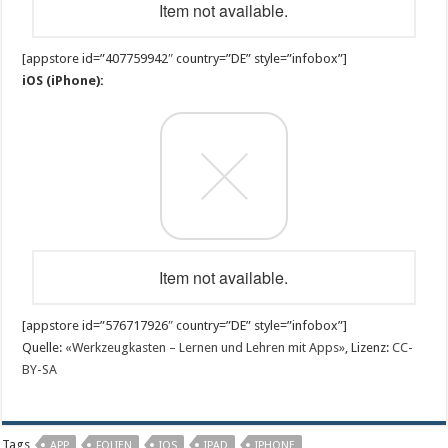
Item not available.
[appstore id=”407759942″ country=”DE” style=”infobox”]
iOS (iPhone):
Item not available.
[appstore id=”576717926″ country=”DE” style=”infobox”]
Quelle:
«Werkzeugkasten – Lernen und Lehren mit Apps»
, Lizenz:
CC-
BY-SA
Tags
APP
FOLIEN
IOS
IPAD
IPHONE