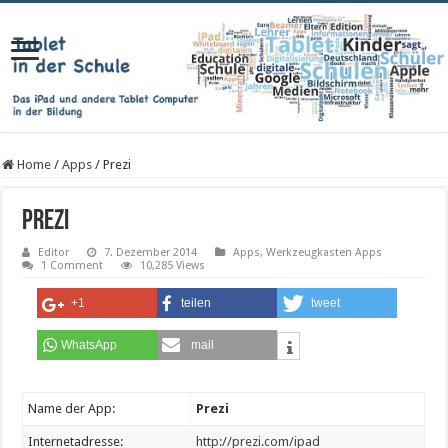
Home
/
Apps
/
Prezi
Prezi
Editor
7. Dezember 2014
Apps
,
Werkzeugkasten Apps
1 Comment
10,285 Views
+1
teilen
tweet
WhatsApp
mail
Name der App:
Prezi
Internetadresse:
http://prezi.com/ipad