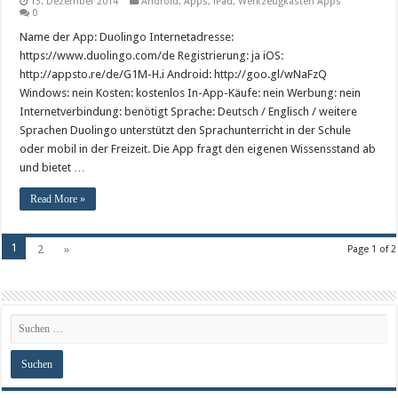
13. Dezember 2014
Android
,
Apps
,
iPad
,
Werkzeugkasten Apps
0
Name der App: Duolingo Internetadresse:
https://www.duolingo.com/de Registrierung: ja iOS:
http://appsto.re/de/G1M-H.i Android: http://goo.gl/wNaFzQ
Windows: nein Kosten: kostenlos In-App-Käufe: nein Werbung: nein
Internetverbindung: benötigt Sprache: Deutsch / Englisch / weitere
Sprachen Duolingo unterstützt den Sprachunterricht in der Schule
oder mobil in der Freizeit. Die App fragt den eigenen Wissensstand ab
und bietet …
Read More »
1
2
»
Page 1 of 2