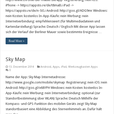
iPhone -> https://appsto.re/de/t8maB.i iPad ->
https://appsto.re/de/n-StI.i Android: http://goo.gl/ADG9mr Windows:
nein Kosten: kostenlos In-App-Käufe: nein Werbung: nein
Internetverbindung: empfehlenswert (für Multimediadateien und
Kartendarstellung) Sprache: Deutsch / Englisch Mit dieser App lassen
sich der Verlauf der Berliner Mauer sowie bestimmte Ereignisse …
Read More »
Sky Map
13. Dezember 2014
Android
,
Apps
,
iPad
,
Werkzeugkasten Apps
0
Name der App: Sky Map Internetadresse:
http://www.google.com/mobile/skymap Registrierung: nein iOS: nein
Android: http://goo.gl/v68YPH Windows: nein Kosten: kostenlos In-
App-Käufe: nein Werbung: nein Internetverbindung: optional (zur
Standortbestimmung über WLAN) Sprache: Deutsch Mithilfe der
Kompass- und GPS-Funktion des mobilen Geräts zeigt Sky Map
standortbasiert eine Abbildung des Sternenhimmels an. Dafür hält