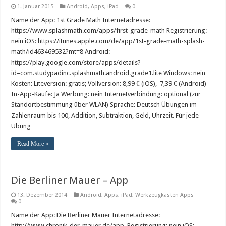
1. Januar 2015
Android
,
Apps
,
iPad
0
Name der App: 1st Grade Math Internetadresse:
https://www.splashmath.com/apps/first-grade-math Registrierung:
nein iOS: https://itunes.apple.com/de/app/1st-grade-math-splash-
math/id463469532?mt=8 Android:
https://play.google.com/store/apps/details?
id=com.studypadinc.splashmath.android.grade1.lite Windows: nein
Kosten: Liteversion: gratis; Vollversion: 8,99 € (iOS), 7,39 € (Android)
In-App-Käufe: Ja Werbung: nein Internetverbindung: optional (zur
Standortbestimmung über WLAN) Sprache: Deutsch Übungen im
Zahlenraum bis 100, Addition, Subtraktion, Geld, Uhrzeit. Für jede
Übung …
Read More »
Die Berliner Mauer – App
13. Dezember 2014
Android
,
Apps
,
iPad
,
Werkzeugkasten Apps
0
Name der App: Die Berliner Mauer Internetadresse:
http://www.chronik-der-mauer.de/app Registrierung: nein iOS: