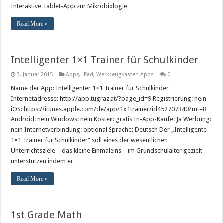
Interaktive Tablet-App zur Mikrobiologie …
Read More »
Intelligenter 1×1 Trainer für Schulkinder
3. Januar 2015
Apps
,
iPad
,
Werkzeugkasten Apps
0
Name der App: Intelligenter 1×1 Trainer für Schulkinder
Internetadresse: http://app.tugraz.at/?page_id=9 Registrierung: nein
iOS: https://itunes.apple.com/de/app/1x1trainer/id452707340?mt=8
Android: nein Windows: nein Kosten: gratis In-App-Käufe: Ja Werbung:
nein Internetverbindung: optional Sprache: Deutsch Der „Intelligente
1×1 Trainer für Schulkinder“ soll eines der wesentlichen
Unterrichtsziele – das kleine Einmaleins – im Grundschulalter gezielt
unterstützen indem er …
Read More »
1st Grade Math