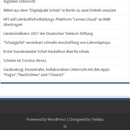
digitalen Unterricht
Mittel aus dem “Digitalpakt Schule” in Berlin zu zwei Dritteln verplant
HPI will Lehrkräftefortbildungs-Plattform “Lernen.Cloud” an KMK
übertragen
Länderindikator 2021 der Deutschen Telekom Stiftung
“Schulgipfel” vereinbart schnelle Anschaffung von Lehrerlaptops
Erster bundesweiter Schul-Hackathon #wirfürschule
Schulen im Corona-Stress
Gastbeitrag: Dezentraler, kollaborativer Unterricht mit den Apps
“Pages”,”Nachrichten” und “iTunesU”
Powered by
WordPress
| Designed by
Tielabs