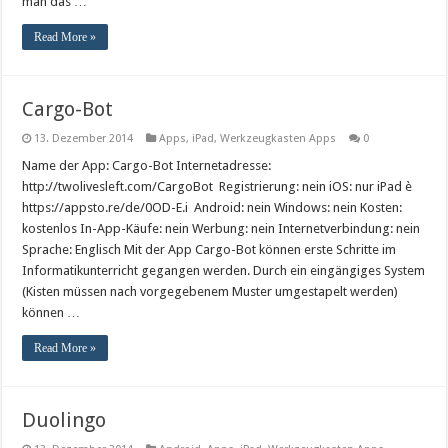
man das …
Read More »
Cargo-Bot
13. Dezember 2014
Apps
,
iPad
,
Werkzeugkasten Apps
0
Name der App: Cargo-Bot Internetadresse:
http://twolivesleft.com/CargoBot Registrierung: nein iOS: nur iPad è
https://appsto.re/de/0OD-E.i Android: nein Windows: nein Kosten:
kostenlos In-App-Käufe: nein Werbung: nein Internetverbindung: nein
Sprache: Englisch Mit der App Cargo-Bot können erste Schritte im
Informatikunterricht gegangen werden. Durch ein eingängiges System
(Kisten müssen nach vorgegebenem Muster umgestapelt werden)
können …
Read More »
Duolingo