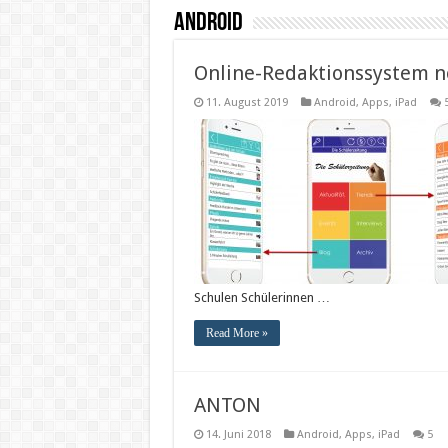
Android
Online-Redaktionssystem n
11. August 2019
Android
,
Apps
,
iPad
Schulen Schülerinnen …
Read More »
ANTON
14. Juni 2018
Android
,
Apps
,
iPad
5