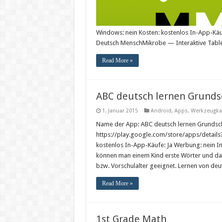
Windows: nein Kosten: kostenlos In-App-Käu
Deutsch MenschMikrobe — Interaktive Tabl
Read More »
ABC deutsch lernen Grunds
1. Januar 2015
Android
,
Apps
,
Werkzeugka
Name der App: ABC deutsch lernen Grundsch
https://play.google.com/store/apps/details
kostenlos In-App-Käufe: Ja Werbung: nein I
können man einem Kind erste Wörter und das 
bzw. Vorschulalter geeignet. Lernen von de
Read More »
1st Grade Math