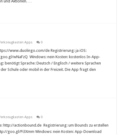
en und Aktionen. …
erkzeugkasten Apps
0
tps://www.duolingo.com/de Registrierung: ja iOS:
//goo.gl/wNaFzQ Windows: nein Kosten: kostenlos In-App-
g: benötigt Sprache: Deutsch / Englisch / weitere Sprachen
 der Schule oder mobil in der Freizeit. Die App fragt den
erkzeugkasten Apps
0
 http://actionbound.de Registrierung: um Bounds zu erstellen
 http://goo.gl/Pi3Xmm Windows: nein Kosten: App-Download