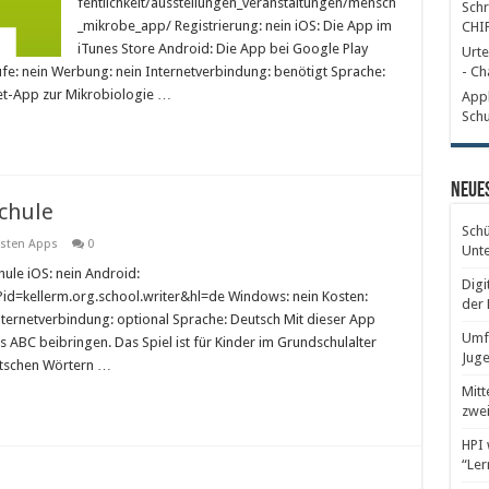
fentlichkeit/ausstellungen_veranstaltungen/mensch
Schr
_mikrobe_app/ Registrierung: nein iOS: Die App im
CHI
iTunes Store Android: Die App bei Google Play
Urte
fe: nein Werbung: nein Internetverbindung: benötigt Sprache:
- Ch
et-App zur Mikrobiologie …
Appl
Schu
Neues
chule
Schü
sten Apps
0
Unte
ule iOS: nein Android:
Digi
?id=kellerm.org.school.writer&hl=de Windows: nein Kosten:
der 
nternetverbindung: optional Sprache: Deutsch Mit dieser App
Umfr
ABC beibringen. Das Spiel ist für Kinder im Grundschulalter
Juge
utschen Wörtern …
Mitt
zwei
HPI 
“Ler