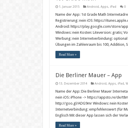
1. Januar 2015
Android
,
Apps
,
iPad
0
Name der App: 1st Grade Math Internetadr
Registrierung: nein iOS: https://itunes.a
Android: https://play.google.com/store/app
Windows: nein Kosten: Liteversion: gratis; Vo
Werbung: nein Internetverbindung: optiona
Übungen im Zahlenraum bis 100, Addition, Su
Read More »
Die Berliner Mauer – App
13. Dezember 2014
Android
,
Apps
,
iPad
,
W
Name der App: Die Berliner Mauer Internet
nein iOS: iPhone -> https://appsto.re/de/t8m
http://goo.gl/ADG9mr Windows: nein Kosten:
Internetverbindung: empfehlenswert (für Mu
Englisch Mit dieser App lassen sich der Ver
Read More »