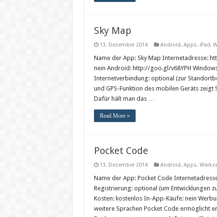
Sky Map
13. Dezember 2014
Android
,
Apps
,
iPad
,
W
Name der App: Sky Map Internetadresse: ht
nein Android: http://goo.gl/v68YPH Windows
Internetverbindung: optional (zur Standor
und GPS-Funktion des mobilen Geräts zeigt 
Dafür hält man das …
Read More »
Pocket Code
13. Dezember 2014
Android
,
Apps
,
Werkz
Name der App: Pocket Code Internetadresse
Registrierung: optional (um Entwicklungen zu
Kosten: kostenlos In-App-Käufe: nein Werbun
weitere Sprachen Pocket Code ermöglicht er