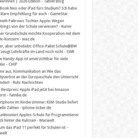
lerinnen | 2026 Edition - Tablet Blog
ook Neo oder iPad fürs Studium? Ich habe
 klare Empfehlung für euch - GameStar
eth Paltrows Tochter Apple: Wegen
ings von der Schule verwiesen? - Kurier
er Grundschule möchte Kooperation mit dem
e-Konzern - waz.de
er, aber unbeliebt: Office-Paket Schule@BW
zeugt Lehrkräfte im Land noch nicht - SWR
e Handy-App ist unverzichtbar für viele
ler - CHIP
ne aus, Kommunikation an Wie das
yverbot an der Europaschule den Unterricht
ndert - Ruhr Nachrichten
Bestpreis: Apple iPad jetzt bei Amazon
ern! - familie.de
tphone im Kinderzimmer: KIM-Studie liefert
elle Zahlen - iphone-ticker.de
unktioniert Apples-Schule für Programmierer
ick hinter die Kulissen - Macwelt
m das iPad 11 perfekt für Schulen ist -
welt