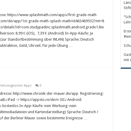
Länd
Stif
esse: https://www.splashmath.com/apps/first-grade-math
“Sch
pple.com/de/app/1st-grade-math-splash-math/id463469532?mt=8
Lehr
s/details?id=com.studypadinc.splashmath.android.grade1.lite
Erst
llversion: 8,99 € (iOS), 7,39 € (Android) In-App-Käufe: Ja
#wir
l (zur Standortbestimmung über WLAN) Sprache: Deutsch
btraktion, Geld, Uhrzeit. Für jede Übung …
Schu
Gast
mit 
erkzeugkasten Apps
0
adresse: http://www.chronik-der-mauer.de/app Registrierung:
aB.i iPad -> https://appsto.re/de/n-StI.i Android:
 kostenlos In-App-Käufe: nein Werbung: nein
ltimediadateien und Kartendarstellung) Sprache: Deutsch /
lauf der Berliner Mauer sowie bestimmte Ereignisse …