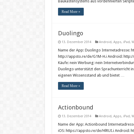
Baukastensystems aus vordefinierten Skript
Read More »
Duolingo
13. Dezember 2014
Android
,
Apps
,
iPad
,
W
Name der App: Duolingo Internetadresse: ht
http://appsto.re/de/G1M-H.i Android: http:
Käufe: nein Werbung: nein Internetverbindun
Duolingo unterstützt den Sprachunterricht in
eigenen Wissensstand ab und bietet …
Read More »
Actionbound
13. Dezember 2014
Android
,
Apps
,
iPad
,
W
Name der App: Actionbound Internetadresse:
iOS: https://appsto.re/de/HlRUI.i Android: