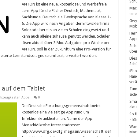
Schü
ANTON ist eine neue, kostenlose und werbefreie
MacB
Lern-App für die Fächer Deutsch, Mathematik,
eine
Sachkunde, Deutsch als Zweitsprache von Klasse 1-
Gwyn
6. Die App wird nach Angaben der Entwicklerfirma
Mobb
Solocode bereits an vielen Schulen eingesetzt und
Hern
kann auch alleine zuhause genutzt werden. Schüler
Appl
lösen aktuell über 3 Mio. Aufgaben pro Woche bei
Sich
ANTON. soll in der Zukunft um eine Pro-Version für
über
rweiterte Lernstandsdiagnose umfasst, erweitert werden.
Dies
Schü
iPho
Hand
verä
 auf dem Tablet
Zum 
sich
kzeugkasten Apps
0
Smar
Die Deutsche Forschungsgemeinschaft bietet
aktu
kostenlos eine vielseitige App rund um
So f
Infektionskrankheiten an. Name der App:
– Bl
MenschMikrobe Internetadresse:
Waru
http://www.dfg.de/dfg_magazin/wissenschaft_oef
Mac