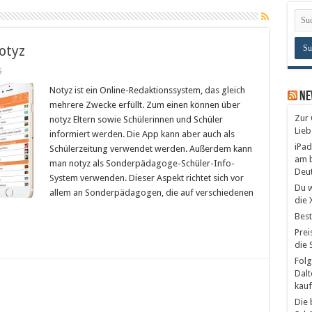
otyz
5
Notyz ist ein Online-Redaktionssystem, das gleich
Ne
mehrere Zwecke erfüllt. Zum einen können über
Zur 
notyz Eltern sowie Schülerinnen und Schüler
Lieb
informiert werden. Die App kann aber auch als
iPad
Schülerzeitung verwendet werden. Außerdem kann
am b
man notyz als Sonderpädagoge-Schüler-Info-
Deu
System verwenden. Dieser Aspekt richtet sich vor
Du w
allem an Sonderpädagogen, die auf verschiedenen
die 
Best
Prei
die 
Folg
Dalt
kauf
Die 