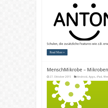
Schulen, die zusätzliche Features wie z.B. e
Read More »
MenschMikrobe – Mikroben
27. Oktober 2015
Android
,
Apps
,
iPad
,
Wer