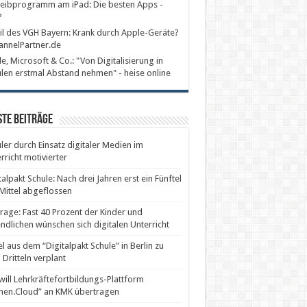
eibprogramm am iPad: Die besten Apps -
P
il des VGH Bayern: Krank durch Apple-Geräte?
annelPartner.de
e, Microsoft & Co.: "Von Digitalisierung in
len erstmal Abstand nehmen" - heise online
te Beiträge
ler durch Einsatz digitaler Medien im
rricht motivierter
talpakt Schule: Nach drei Jahren erst ein Fünftel
Mittel abgeflossen
age: Fast 40 Prozent der Kinder und
ndlichen wünschen sich digitalen Unterricht
el aus dem “Digitalpakt Schule” in Berlin zu
 Dritteln verplant
will Lehrkräftefortbildungs-Plattform
nen.Cloud” an KMK übertragen