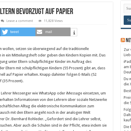
ltern bevorzugt auf Papier
Leave a comment
11,828 Views
tweet
mail
Ne
n wollen, setzen sie überwiegend auf die traditionelle
Zur 
Lieb
in ein Mitteilungsheft oder geben den Kindern Kopien mit. Das
gung unter Eltern schulpflichtiger Kinder im Auftrag des
iPad
am b
er Eltern mit schulpflichtigen Kindern (55 Prozent) gibt an, dass
Deu
nell auf Papier erhalten. Knapp dahinter folgen E-Mails (52
Du w
f (35 Prozent).
die 
Best
ie Lehrer Messenger wie WhatsApp oder iMessage einsetzen, um
Prei
 erhalten Informationen von den Lehrern über soziale Netzwerke
die 
chäftlichen Alltag die elektronische Kommunikation zum
Folg
tausch mit den Eltern angeht noch in der analogen Welt
Dalt
er Dr. Bernhard Rohleder. „Gefordert sind die Lehrer selbst,
kauf
suchen. Aber auch die Schulen sind in der Pflicht, etwa indem sie
Die 