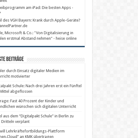
welt
eibprogramm am iPad: Die besten Apps -
P
il des VGH Bayern: Krank durch Apple-Geräte?
annelPartner.de
e, Microsoft & Co.: "Von Digitalisierung in
len erstmal Abstand nehmen" - heise online
te Beiträge
ler durch Einsatz digitaler Medien im
rricht motivierter
talpakt Schule: Nach drei Jahren erst ein Fünftel
Mittel abgeflossen
age: Fast 40 Prozent der Kinder und
ndlichen wünschen sich digitalen Unterricht
el aus dem “Digitalpakt Schule” in Berlin zu
 Dritteln verplant
will Lehrkräftefortbildungs-Plattform
nen.Cloud” an KMK übertragen