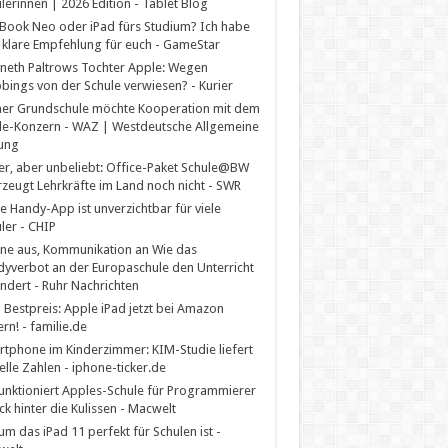
lerinnen | 2026 Edition - Tablet Blog
ook Neo oder iPad fürs Studium? Ich habe
 klare Empfehlung für euch - GameStar
eth Paltrows Tochter Apple: Wegen
ings von der Schule verwiesen? - Kurier
er Grundschule möchte Kooperation mit dem
e-Konzern - WAZ | Westdeutsche Allgemeine
ung
er, aber unbeliebt: Office-Paket Schule@BW
zeugt Lehrkräfte im Land noch nicht - SWR
e Handy-App ist unverzichtbar für viele
ler - CHIP
ne aus, Kommunikation an Wie das
yverbot an der Europaschule den Unterricht
ndert - Ruhr Nachrichten
Bestpreis: Apple iPad jetzt bei Amazon
ern! - familie.de
tphone im Kinderzimmer: KIM-Studie liefert
elle Zahlen - iphone-ticker.de
unktioniert Apples-Schule für Programmierer
ick hinter die Kulissen - Macwelt
m das iPad 11 perfekt für Schulen ist -