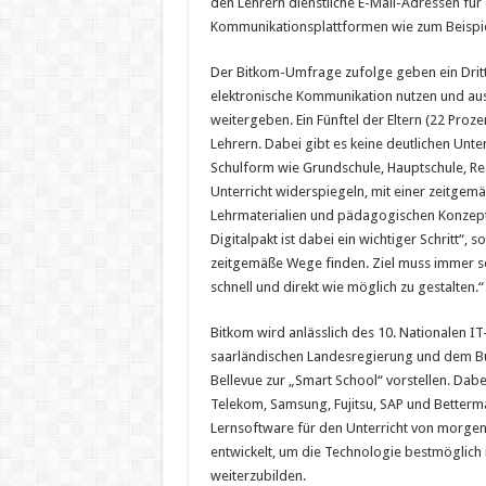
den Lehrern dienstliche E-Mail-Adressen für
Kommunikationsplattformen wie zum Beispiel 
Der Bitkom-Umfrage zufolge geben ein Drittel
elektronische Kommunikation nutzen und aus
weitergeben. Ein Fünftel der Eltern (22 Proze
Lehrern. Dabei gibt es keine deutlichen Unt
Schulform wie Grundschule, Hauptschule, Re
Unterricht widerspiegeln, mit einer zeitge
Lehrmaterialien und pädagogischen Konzep
Digitalpakt ist dabei ein wichtiger Schritt“,
zeitgemäße Wege finden. Ziel muss immer se
schnell und direkt wie möglich zu gestalten.“
Bitkom wird anlässlich des 10. Nationalen 
saarländischen Landesregierung und dem 
Bellevue zur „Smart School“ vorstellen. Dab
Telekom, Samsung, Fujitsu, SAP und Betterma
Lernsoftware für den Unterricht von morgen 
entwickelt, um die Technologie bestmöglich 
weiterzubilden.