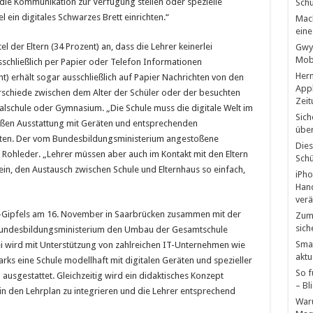
 die Kommunikation zur Verfügung stellen oder spezielle
Schü
ein digitales Schwarzes Brett einrichten.“
MacB
eine
 der Eltern (34 Prozent) an, dass die Lehrer keinerlei
Gwyn
Mobb
schließlich per Papier oder Telefon Informationen
Hern
nt) erhält sogar ausschließlich auf Papier Nachrichten von den
Appl
erschiede zwischen dem Alter der Schüler oder der besuchten
Zeit
alschule oder Gymnasium. „Die Schule muss die digitale Welt im
Sich
mäßen Ausstattung mit Geräten und entsprechenden
über
ten. Der vom Bundesbildungsministerium angestoßene
Dies
 so Rohleder. „Lehrer müssen aber auch im Kontakt mit den Eltern
Schü
in, den Austausch zwischen Schule und Elternhaus so einfach,
iPho
Hand
verä
IT-Gipfels am 16. November in Saarbrücken zusammen mit der
Zum 
sich
Bundesbildungsministerium den Umbau der Gesamtschule
Smar
ei wird mit Unterstützung von zahlreichen IT-Unternehmen wie
aktu
rks eine Schule modellhaft mit digitalen Geräten und spezieller
So f
ausgestattet. Gleichzeitig wird ein didaktisches Konzept
– Bl
in den Lehrplan zu integrieren und die Lehrer entsprechend
Waru