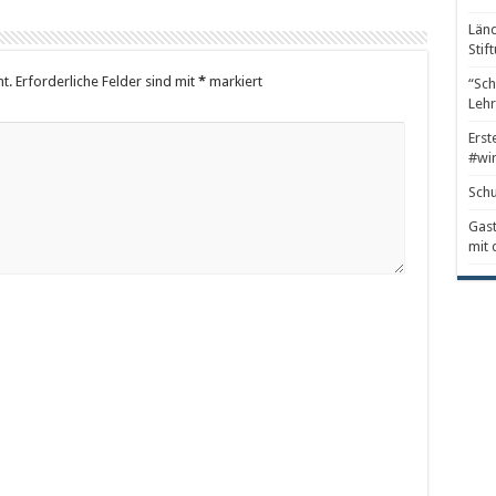
Länd
Stif
t.
Erforderliche Felder sind mit
*
markiert
“Sch
Lehr
Erst
#wir
Schu
Gast
mit 