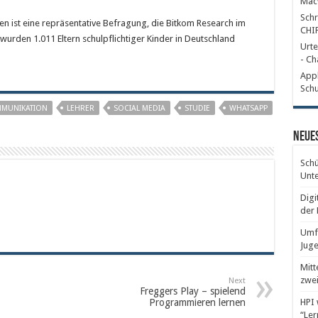
Mac
Schr
n ist eine repräsentative Befragung, die Bitkom Research im
CHI
wurden 1.011 Eltern schulpflichtiger Kinder in Deutschland
Urte
- Ch
Appl
Schu
MUNIKATION
LEHRER
SOCIAL MEDIA
STUDIE
WHATSAPP
Neues
Schü
Unte
Digi
der 
Umfr
Juge
Mitt
zwei
Next
Freggers Play – spielend
Programmieren lernen
HPI 
“Ler