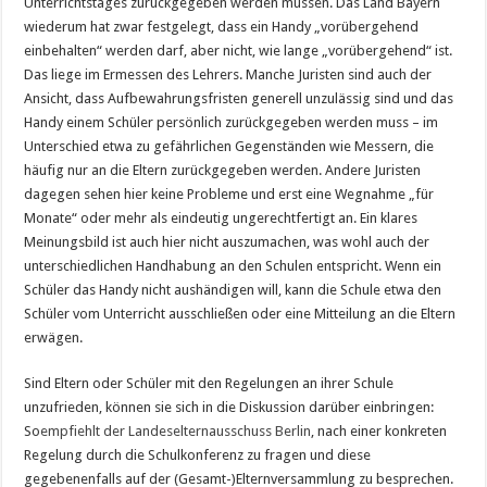
Unterrichtstages zurückgegeben werden müssen. Das Land Bayern
wiederum hat zwar festgelegt, dass ein Handy „vorübergehend
einbehalten“ werden darf, aber nicht, wie lange „vorübergehend“ ist.
Das liege im Ermessen des Lehrers. Manche Juristen sind auch der
Ansicht, dass Aufbewahrungsfristen generell unzulässig sind und das
Handy einem Schüler persönlich zurückgegeben werden muss – im
Unterschied etwa zu gefährlichen Gegenständen wie Messern, die
häufig nur an die Eltern zurückgegeben werden. Andere Juristen
dagegen sehen hier keine Probleme und erst eine Wegnahme „für
Monate“ oder mehr als eindeutig ungerechtfertigt an. Ein klares
Meinungsbild ist auch hier nicht auszumachen, was wohl auch der
unterschiedlichen Handhabung an den Schulen entspricht. Wenn ein
Schüler das Handy nicht aushändigen will, kann die Schule etwa den
Schüler vom Unterricht ausschließen oder eine Mitteilung an die Eltern
erwägen.
Sind Eltern oder Schüler mit den Regelungen an ihrer Schule
unzufrieden, können sie sich in die Diskussion darüber einbringen:
So
empfiehlt der Landeselternausschuss Berlin
, nach einer konkreten
Regelung durch die Schulkonferenz zu fragen und diese
gegebenenfalls auf der (Gesamt-)Elternversammlung zu besprechen.