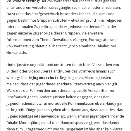
Volksverhetzung
: Bei
volksverhetzenden Inhalten
ist es generell
unter anderem verboten, sie zugänglich zu machen oder anzubieten.
Dazu zählt das Strafgesetzbuch besonders Inhalte, die zum Hass
gegen bestimmte Gruppen aufrufen – etwa aufgrund ihrer religiösen
oder nationalen Zugehörigkeit, ihrer „ethnischen Herkunft“ – oder
gegen einzelne Zugehörige dieser Gruppen. Viele weitere
Informationen zum Thema Gewaltdarstellungen, Pornografie und
Volksverhetzung bietet die
Übersicht „problematische Inhalte“ bei
klicksafe.de
.
Unter Juristen ungeklärt und umstritten ist, ob beim Verschicken von
Bildern oder Videos übers Handy über das Strafrecht hinaus auch
weitergehende
Jugendschutz
-Regeln gelten. Manche Juristen
meinen, dass der Jugendmedienschutz-Staatsvertrag auch hier gilt.
Wäre das der Fall, würden auch
dessen spezielle Vorschriften zur
Strafbarkeit
gelten. Andere Juristen halten dagegen, dass der
Jugendmedienschutz für individuelle Kommunikation übers Handy gar
nicht greift. Einige Juristen gehen aber davon aus, dass zumindest das
Jugendschutzgesetz anwendbar ist, wenn jemand jugendgefährdende
Inhalte Minderjährigen auf dem Handydisplay zeigt, weil das Handy
dann zum „Trägermedium“ werde. Insgesamt ist hier aber kein klares