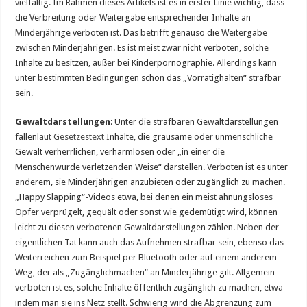
vielfältig. Im Rahmen dieses Artikels ist es in erster Linie wichtig, dass
die Verbreitung oder Weitergabe entsprechender Inhalte an
Minderjährige verboten ist. Das betrifft genauso die Weitergabe
zwischen Minderjährigen. Es ist meist zwar nicht verboten, solche
Inhalte zu besitzen, außer bei Kinderpornographie. Allerdings kann
unter bestimmten Bedingungen schon das „Vorrätighalten“ strafbar
sein.
Gewaltdarstellungen
: Unter die strafbaren Gewaltdarstellungen
fallen
laut Gesetzestext
Inhalte, die grausame oder unmenschliche
Gewalt verherrlichen, verharmlosen oder „in einer die
Menschenwürde verletzenden Weise“ darstellen. Verboten ist es unter
anderem, sie Minderjährigen anzubieten oder zugänglich zu machen.
„Happy Slapping“-Videos etwa, bei denen ein meist ahnungsloses
Opfer verprügelt, gequält oder sonst wie gedemütigt wird, können
leicht zu diesen verbotenen Gewaltdarstellungen zählen. Neben der
eigentlichen Tat kann auch das Aufnehmen strafbar sein, ebenso das
Weiterreichen zum Beispiel per Bluetooth oder auf einem anderem
Weg, der als „Zugänglichmachen“ an Minderjährige gilt. Allgemein
verboten ist es, solche Inhalte öffentlich zugänglich zu machen, etwa
indem man sie ins Netz stellt. Schwierig wird die Abgrenzung zum