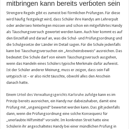
mitbringen kann bereits verboten sein
Strengere Regeln gibt es zumeist bei förmlichen Prüfungen. Für diese
wird häufig festgelegt wird, dass Schüler ihre Handys am Lehrerpult
oder anderswo hinterlegen müssen und schon ein mitgeführtes Handy
als Täuschungsversuch gewertet werden kann. Auch hier kommt es auf
den Einzelfall und darauf an, was die Schul- und Prüfungsordnung und
die Schulgesetze der Länder im Detail sagen. Für die Schule jedenfalls
kann bei Täuschungsversuchen ein „Anscheinsbeweis“ ausreichen. Das
bedeutet: Die Schule darf von einem Täuschungsversuch ausgehen,
wenn das Handeln eines Schülers typische Merkmale dafür aufweist.
Ist der Schüler anderer Meinung, muss er zeigen, dass sein Fall
untypisch ist – er also nicht täuschte, obwohl alles den Anschein
danach hatte.
Einem
Urteil des Verwaltungsgerichts Karlsruhe
zufolge kann es im
Prinzip bereits ausreichen, ein Handy nur dabeizuhaben, damit eine
Prüfung mit „ungenügend“ bewertet werden kann. Das gilt jedenfalls
dann, wenn die Prüfungsordnung eine solche Konsequenz für
„unerlaubte Hilfsmittel“ vorsieht. Im konkreten Streit hatte eine
Schülerin ihr angeschaltetes Handy bei einer mündlichen Prüfung in