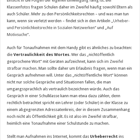
Einsicht in die Folgen der eigenen Einwilligung fähig ist. Bei
Klassenfotos fragen Schulen daher im Zweifel häufig sowohl Eltern als
auch Schüler. Mehr zu den Persönlichkeitsrechten – und was man tun
kann, wenn sie verletzt werden – findet sich in den Artikeln „
Urheber-
und Persönlichkeitsrechte in Sozialen Netzwerken
“ und „
Auf
Motivsuche
“.
Auch für Tonaufnahmen mit dem Handy gibt es ähnliches zu beachten:
die
Vertraulichkeit des Wortes
. Wer das „nichtöffentlich
gesprochene Wort“ mit Geräten aufzeichnet, kann sich
im Zweifel
strafbar machen
. Man sollte daher um Erlaubnis fragen, wenn man ein
Gespräch aufnehmen will. Unter das „nichtöffentliche Wort“ können
nicht nur solche Gespräche und Situationen fallen, die man
umgangssprachlich als vertraulich bezeichnen würde. Auch das
Gespräch in einer Schulklasse kann man etwa dazu zählen, denn
rechtlich betrachtet spricht ein Lehrer (oder Schüler) in der Klasse zu
einem abgegrenzten Adressatenkreis, der in diesem Zusammenhang
noch nicht als Öffentlichkeit gilt. Es ist also im Zweifel strafbar,
heimlich eine Tonaufnahme einer Schulstunde zu machen.
Stellt man Aufnahmen ins Internet, kommt das
Urheberrecht
ins