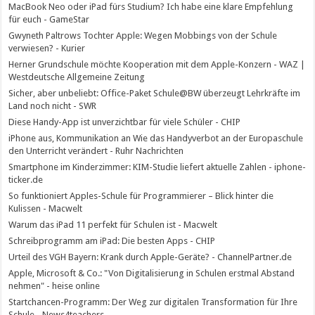
MacBook Neo oder iPad fürs Studium? Ich habe eine klare Empfehlung
für euch - GameStar
Gwyneth Paltrows Tochter Apple: Wegen Mobbings von der Schule
verwiesen? - Kurier
Herner Grundschule möchte Kooperation mit dem Apple-Konzern - WAZ |
Westdeutsche Allgemeine Zeitung
Sicher, aber unbeliebt: Office-Paket Schule@BW überzeugt Lehrkräfte im
Land noch nicht - SWR
Diese Handy-App ist unverzichtbar für viele Schüler - CHIP
iPhone aus, Kommunikation an Wie das Handyverbot an der Europaschule
den Unterricht verändert - Ruhr Nachrichten
Smartphone im Kinderzimmer: KIM-Studie liefert aktuelle Zahlen - iphone-
ticker.de
So funktioniert Apples-Schule für Programmierer – Blick hinter die
Kulissen - Macwelt
Warum das iPad 11 perfekt für Schulen ist - Macwelt
Schreibprogramm am iPad: Die besten Apps - CHIP
Urteil des VGH Bayern: Krank durch Apple-Geräte? - ChannelPartner.de
Apple, Microsoft & Co.: "Von Digitalisierung in Schulen erstmal Abstand
nehmen" - heise online
Startchancen-Programm: Der Weg zur digitalen Transformation für Ihre
Schule - News4teachers