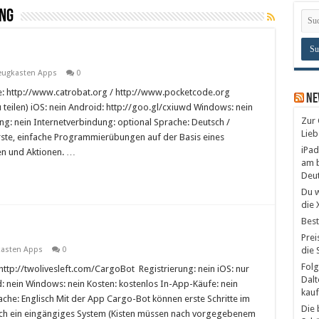
ng
eugkasten Apps
0
: http://www.catrobat.org / http://www.pocketcode.org
Ne
 teilen) iOS: nein Android: http://goo.gl/cxiuwd Windows: nein
Zur 
g: nein Internetverbindung: optional Sprache: Deutsch /
Lieb
ste, einfache Programmierübungen auf der Basis eines
iPad
en und Aktionen. …
am b
Deu
Du w
die 
Best
Prei
asten Apps
0
die 
Folg
ttp://twolivesleft.com/CargoBot Registrierung: nein iOS: nur
Dalt
: nein Windows: nein Kosten: kostenlos In-App-Käufe: nein
kauf
che: Englisch Mit der App Cargo-Bot können erste Schritte im
Die 
ch ein eingängiges System (Kisten müssen nach vorgegebenem