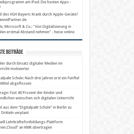
eibprogramm am iPad: Die besten Apps -
P
il des VGH Bayern: Krank durch Apple-Geräte?
annelPartner.de
e, Microsoft & Co.: "Von Digitalisierung in
len erstmal Abstand nehmen" - heise online
te Beiträge
ler durch Einsatz digitaler Medien im
rricht motivierter
talpakt Schule: Nach drei Jahren erst ein Fünftel
Mittel abgeflossen
age: Fast 40 Prozent der Kinder und
ndlichen wünschen sich digitalen Unterricht
el aus dem “Digitalpakt Schule” in Berlin zu
 Dritteln verplant
will Lehrkräftefortbildungs-Plattform
nen.Cloud” an KMK übertragen