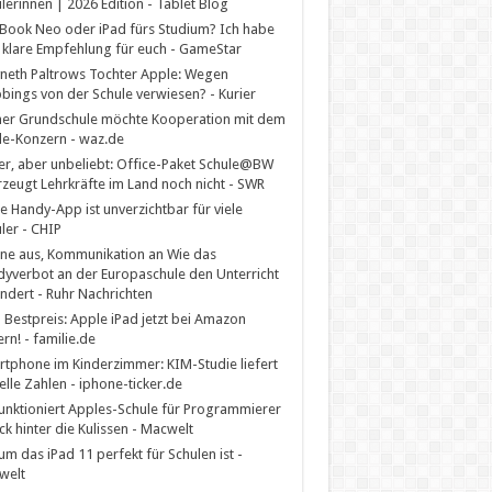
lerinnen | 2026 Edition - Tablet Blog
ook Neo oder iPad fürs Studium? Ich habe
 klare Empfehlung für euch - GameStar
eth Paltrows Tochter Apple: Wegen
ings von der Schule verwiesen? - Kurier
er Grundschule möchte Kooperation mit dem
e-Konzern - waz.de
er, aber unbeliebt: Office-Paket Schule@BW
zeugt Lehrkräfte im Land noch nicht - SWR
e Handy-App ist unverzichtbar für viele
ler - CHIP
ne aus, Kommunikation an Wie das
yverbot an der Europaschule den Unterricht
ndert - Ruhr Nachrichten
Bestpreis: Apple iPad jetzt bei Amazon
ern! - familie.de
tphone im Kinderzimmer: KIM-Studie liefert
elle Zahlen - iphone-ticker.de
unktioniert Apples-Schule für Programmierer
ick hinter die Kulissen - Macwelt
m das iPad 11 perfekt für Schulen ist -
welt