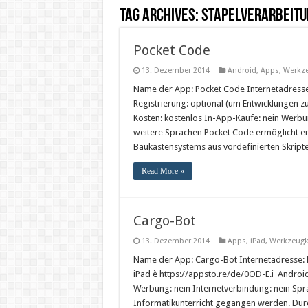
Tag Archives:
Stapelverarbeitu
Pocket Code
13. Dezember 2014
Android
,
Apps
,
Werkz
Name der App: Pocket Code Internetadresse
Registrierung: optional (um Entwicklungen zu
Kosten: kostenlos In-App-Käufe: nein Werbun
weitere Sprachen Pocket Code ermöglicht er
Baukastensystems aus vordefinierten Skript
Read More »
Cargo-Bot
13. Dezember 2014
Apps
,
iPad
,
Werkzeugk
Name der App: Cargo-Bot Internetadresse: h
iPad è https://appsto.re/de/0OD-E.i Android
Werbung: nein Internetverbindung: nein Spra
Informatikunterricht gegangen werden. Dur