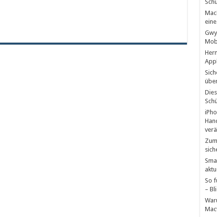
Schü
MacB
eine
Gwyn
Mobb
Hern
Appl
Sich
über
Dies
Schü
iPho
Hand
verä
Zum 
sich
Smar
aktu
So f
– Bl
Waru
Mac