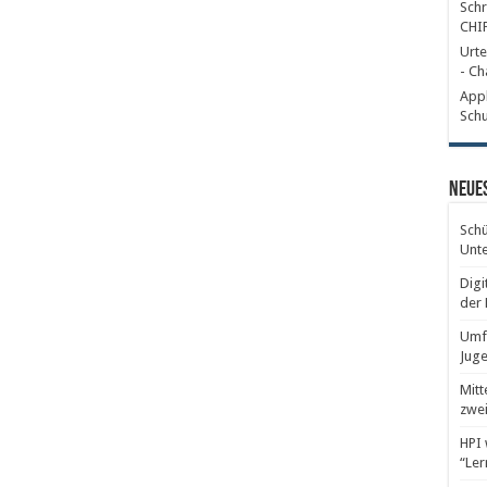
Schr
CHI
Urte
- Ch
Appl
Schu
Neues
Schü
Unte
Digi
der 
Umfr
Juge
Mitt
zwei
HPI 
“Ler