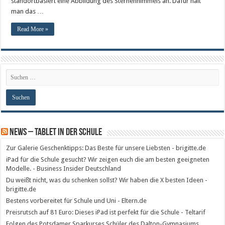
standortbasiert eine Abbildung des Sternenhimmels an. Dafür hält
man das …
Read More »
News – Tablet in der Schule
Zur Galerie Geschenktipps: Das Beste für unsere Liebsten - brigitte.de
iPad für die Schule gesucht? Wir zeigen euch die am besten geeigneten
Modelle. - Business Insider Deutschland
Du weißt nicht, was du schenken sollst? Wir haben die X besten Ideen -
brigitte.de
Bestens vorbereitet für Schule und Uni - Eltern.de
Preisrutsch auf 81 Euro: Dieses iPad ist perfekt für die Schule - Teltarif
Folgen des Potsdamer Sparkurses Schüler des Dalton-Gymnasiums