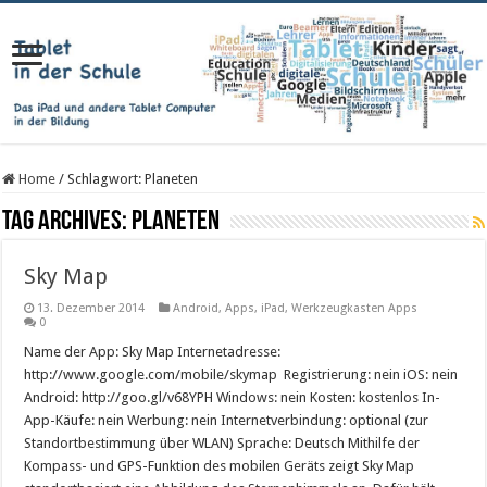
Home
/
Schlagwort:
Planeten
Tag Archives:
Planeten
Sky Map
13. Dezember 2014
Android
,
Apps
,
iPad
,
Werkzeugkasten Apps
0
Name der App: Sky Map Internetadresse:
http://www.google.com/mobile/skymap Registrierung: nein iOS: nein
Android: http://goo.gl/v68YPH Windows: nein Kosten: kostenlos In-
App-Käufe: nein Werbung: nein Internetverbindung: optional (zur
Standortbestimmung über WLAN) Sprache: Deutsch Mithilfe der
Kompass- und GPS-Funktion des mobilen Geräts zeigt Sky Map