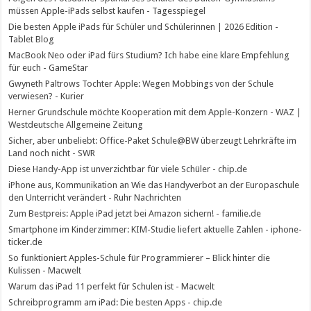
müssen Apple-iPads selbst kaufen - Tagesspiegel
Die besten Apple iPads für Schüler und Schülerinnen | 2026 Edition -
Tablet Blog
MacBook Neo oder iPad fürs Studium? Ich habe eine klare Empfehlung
für euch - GameStar
Gwyneth Paltrows Tochter Apple: Wegen Mobbings von der Schule
verwiesen? - Kurier
Herner Grundschule möchte Kooperation mit dem Apple-Konzern - WAZ |
Westdeutsche Allgemeine Zeitung
Sicher, aber unbeliebt: Office-Paket Schule@BW überzeugt Lehrkräfte im
Land noch nicht - SWR
Diese Handy-App ist unverzichtbar für viele Schüler - chip.de
iPhone aus, Kommunikation an Wie das Handyverbot an der Europaschule
den Unterricht verändert - Ruhr Nachrichten
Zum Bestpreis: Apple iPad jetzt bei Amazon sichern! - familie.de
Smartphone im Kinderzimmer: KIM-Studie liefert aktuelle Zahlen - iphone-
ticker.de
So funktioniert Apples-Schule für Programmierer – Blick hinter die
Kulissen - Macwelt
Warum das iPad 11 perfekt für Schulen ist - Macwelt
Schreibprogramm am iPad: Die besten Apps - chip.de