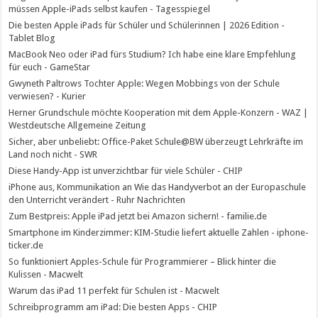
müssen Apple-iPads selbst kaufen - Tagesspiegel
Die besten Apple iPads für Schüler und Schülerinnen | 2026 Edition -
Tablet Blog
MacBook Neo oder iPad fürs Studium? Ich habe eine klare Empfehlung
für euch - GameStar
Gwyneth Paltrows Tochter Apple: Wegen Mobbings von der Schule
verwiesen? - Kurier
Herner Grundschule möchte Kooperation mit dem Apple-Konzern - WAZ |
Westdeutsche Allgemeine Zeitung
Sicher, aber unbeliebt: Office-Paket Schule@BW überzeugt Lehrkräfte im
Land noch nicht - SWR
Diese Handy-App ist unverzichtbar für viele Schüler - CHIP
iPhone aus, Kommunikation an Wie das Handyverbot an der Europaschule
den Unterricht verändert - Ruhr Nachrichten
Zum Bestpreis: Apple iPad jetzt bei Amazon sichern! - familie.de
Smartphone im Kinderzimmer: KIM-Studie liefert aktuelle Zahlen - iphone-
ticker.de
So funktioniert Apples-Schule für Programmierer – Blick hinter die
Kulissen - Macwelt
Warum das iPad 11 perfekt für Schulen ist - Macwelt
Schreibprogramm am iPad: Die besten Apps - CHIP