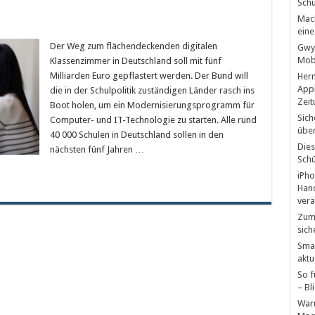
Schü
MacB
eine
Der Weg zum flächendeckenden digitalen
Gwyn
Mobb
Klassenzimmer in Deutschland soll mit fünf
Milliarden Euro gepflastert werden. Der Bund will
Hern
Appl
die in der Schulpolitik zuständigen Länder rasch ins
Zeit
Boot holen, um ein Modernisierungsprogramm für
Sich
Computer- und IT-Technologie zu starten. Alle rund
über
40 000 Schulen in Deutschland sollen in den
Dies
nächsten fünf Jahren …
Schü
iPho
Hand
verä
Zum 
sich
Smar
aktu
So f
– Bl
Waru