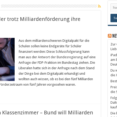
er trotz Milliardenförderung ihre
Ne
Aus dem milliardenschweren Digitalpakt für die
Zur 
Schulen sollen keine Endgeräte für Schüler
Lieb
finanziert werden: Diese Schlussfolgerung kann
iPad
man aus der
Antwort der Bundesregierung
auf eine
am b
Anfrage der FDP-Fraktion im Bundestag ziehen. Die
Deu
Liberalen hatte sich in der Anfrage nach dem Stand
Du w
der Dinge bei dem Digitalpakt erkundigt und
die 
wollten auch wissen, ob es bei den fünf Milliarden
Best
en Förderzeitraum von fünf Jahren vorgesehen waren.
Prei
die 
Folg
Dalt
kauf
 Klassenzimmer – Bund will Milliarden
Die 