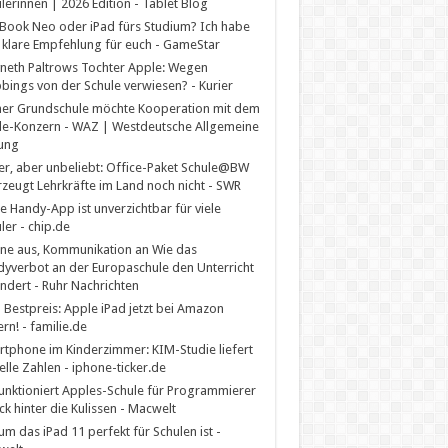
lerinnen | 2026 Edition - Tablet Blog
ook Neo oder iPad fürs Studium? Ich habe
 klare Empfehlung für euch - GameStar
eth Paltrows Tochter Apple: Wegen
ings von der Schule verwiesen? - Kurier
er Grundschule möchte Kooperation mit dem
e-Konzern - WAZ | Westdeutsche Allgemeine
ung
er, aber unbeliebt: Office-Paket Schule@BW
zeugt Lehrkräfte im Land noch nicht - SWR
e Handy-App ist unverzichtbar für viele
ler - chip.de
ne aus, Kommunikation an Wie das
yverbot an der Europaschule den Unterricht
ndert - Ruhr Nachrichten
Bestpreis: Apple iPad jetzt bei Amazon
ern! - familie.de
tphone im Kinderzimmer: KIM-Studie liefert
elle Zahlen - iphone-ticker.de
unktioniert Apples-Schule für Programmierer
ick hinter die Kulissen - Macwelt
m das iPad 11 perfekt für Schulen ist -