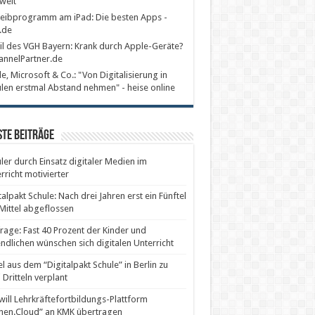
welt
eibprogramm am iPad: Die besten Apps -
.de
il des VGH Bayern: Krank durch Apple-Geräte?
annelPartner.de
e, Microsoft & Co.: "Von Digitalisierung in
len erstmal Abstand nehmen" - heise online
te Beiträge
ler durch Einsatz digitaler Medien im
rricht motivierter
talpakt Schule: Nach drei Jahren erst ein Fünftel
Mittel abgeflossen
age: Fast 40 Prozent der Kinder und
ndlichen wünschen sich digitalen Unterricht
el aus dem “Digitalpakt Schule” in Berlin zu
 Dritteln verplant
will Lehrkräftefortbildungs-Plattform
nen.Cloud” an KMK übertragen